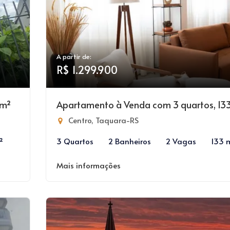
A partir de:
R$ 1.299.900
7m²
Apartamento à Venda com 3 quartos, 13
Centro, Taquara-RS
²
3 Quartos
2 Banheiros
2 Vagas
133 
Mais informações