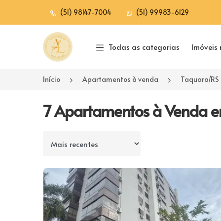
(51) 98147-7004
(51) 99983-6129
Página inicial
Todas as categorias
Imóveis 
Início
Apartamentos à venda
Taquara/RS
7 Apartamentos à Venda e
Ordenar por