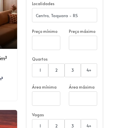
Localidades
Preço mínimo
Preço máximo
3m²
Quartos
1
2
3
4+
m²
Área mínima
Área máxima
Vagas
1
2
3
4+