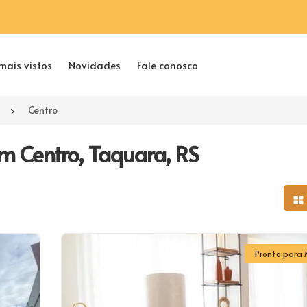
mais vistos
Novidades
Fale conosco
Centro
m Centro, Taquara, RS
Mo
Pronto para 