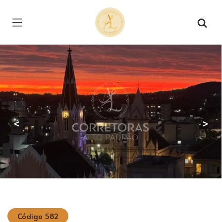
Página inicial
<
>
Código 582