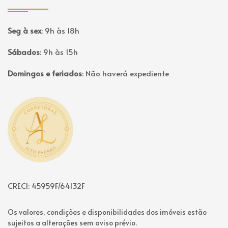
Seg à sex
:
9h às 18h
Sábados
:
9h às 15h
Domingos e feriados
:
Não haverá expediente
Página inicial
CRECI: 45959F/64132F
Os valores, condições e disponibilidades dos imóveis estão
sujeitos a alterações sem aviso prévio.