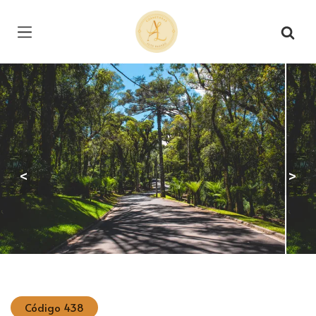
Página inicial
<
>
Código 438