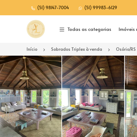
(51) 98147-7004
(51) 99983-6129
Página inicial
Todas as categorias
Imóveis 
Início
Sobrados Triplex à venda
Osório/RS
<