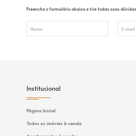
Preencha o formulário abaixo e tire todas suas dúvid
Nome
E-mail
Institucional
Página Inicial
Todos os imóveis à venda
Apartamentos à venda