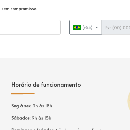
as sem compromisso.
Telefone
(+55)
Horário de funcionamento
P
Seg à sex
:
9h às 18h
Sábados
:
9h às 15h
Domingos e feriados
:
Não haverá expediente