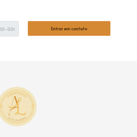
Entrar em contato
ágina inicial