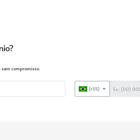
nio?
as sem compromisso.
Telefone
(+55)