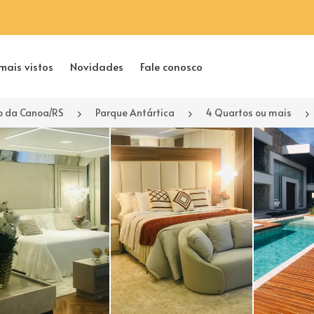
mais vistos
Novidades
Fale conosco
 da Canoa/RS
Parque Antártica
4 Quartos ou mais