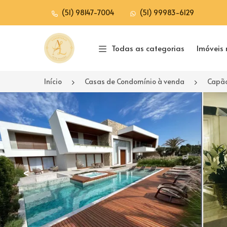
(51) 98147-7004
(51) 99983-6129
Página inicial
Todas as categorias
Imóveis 
Início
Casas de Condomínio à venda
Capão
<