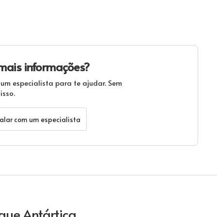
mais informações?
 um especialista para te ajudar. Sem
sso.
alar com um especialista
rque Antártica