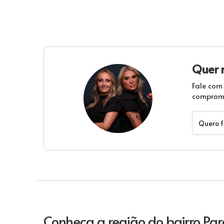
Quer 
Fale com
compromi
Quero f
Conheça a região do bairro Pa