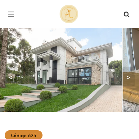
Página inicial
<
>
Código 625