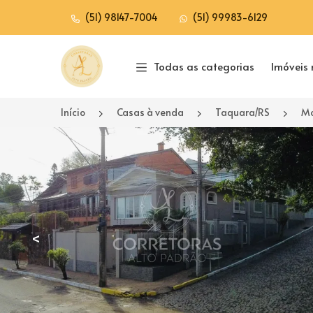
(51) 98147-7004
(51) 99983-6129
Página inicial
Todas as categorias
Imóveis 
Início
Casas à venda
Taquara/RS
Mo
<