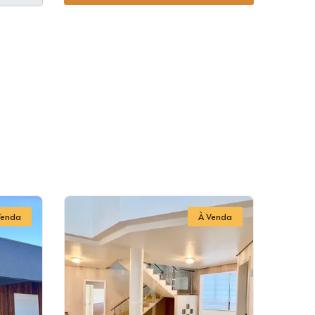
Venda
À Venda