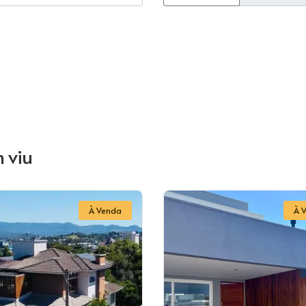
 viu
À Venda
À 