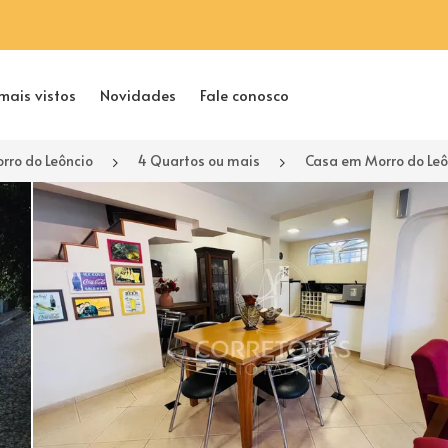
mais vistos
Novidades
Fale conosco
rro do Leôncio
4 Quartos ou mais
Casa em Morro do Leô