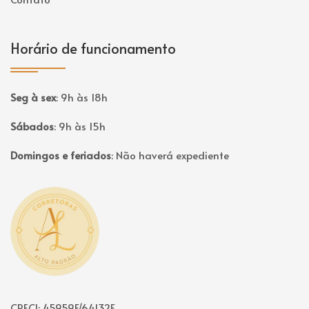
Horário de funcionamento
Seg à sex
:
9h às 18h
Sábados
:
9h às 15h
Domingos e feriados
:
Não haverá expediente
Página inicial
CRECI: 45959F/64132F