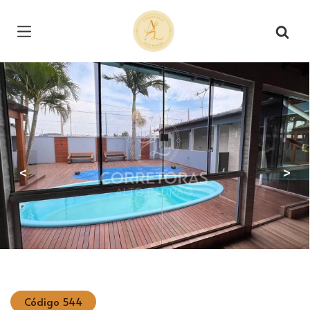
Página inicial
<
>
Código 544