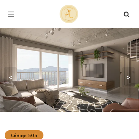
Página inicial
<
>
Código 505