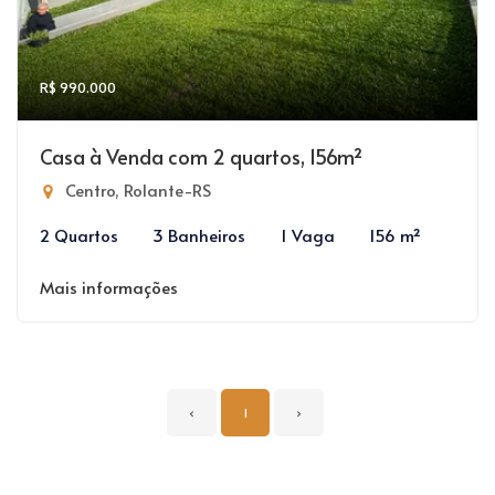
R$ 990.000
Casa à Venda com 2 quartos, 156m²
Centro, Rolante-RS
2 Quartos
3 Banheiros
1 Vaga
156 m²
Mais informações
‹
1
›