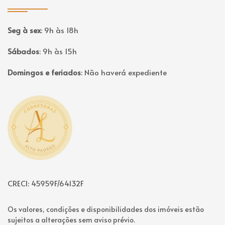
Seg à sex
:
9h às 18h
Sábados
:
9h às 15h
Domingos e feriados
:
Não haverá expediente
Página inicial
CRECI: 45959F/64132F
Os valores, condições e disponibilidades dos imóveis estão
sujeitos a alterações sem aviso prévio.