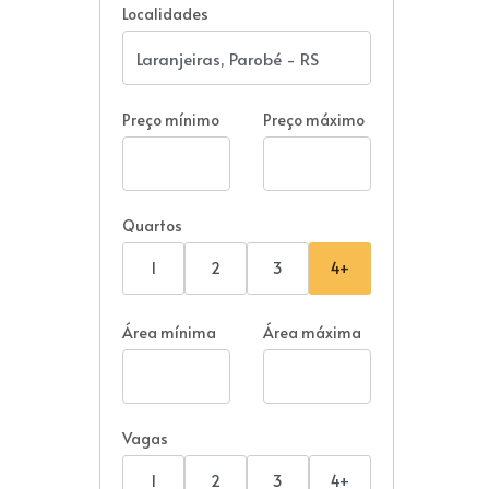
Localidades
Preço mínimo
Preço máximo
Quartos
1
2
3
4+
Área mínima
Área máxima
Vagas
1
2
3
4+