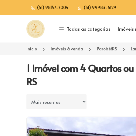
(51) 98147-7004
(51) 99983-6129
Página inicial
Todas as categorias
Imóveis 
Início
Imóveis à venda
Parobé/RS
La
1 Imóvel com 4 Quartos ou 
RS
Ordenar por