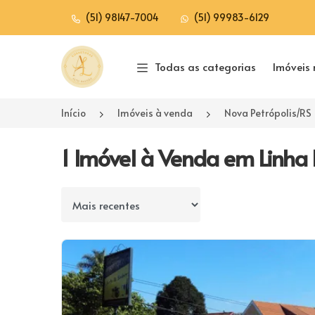
(51) 98147-7004
(51) 99983-6129
Página inicial
Todas as categorias
Imóveis 
Início
Imóveis à venda
Nova Petrópolis/RS
1 Imóvel à Venda em Linha B
Ordenar por