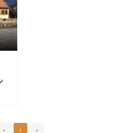
m²
‹
1
›