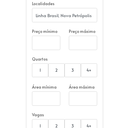
Localidades
Preço mínimo
Preço máximo
Quartos
1
2
3
4+
Área mínima
Área máxima
Vagas
1
2
3
4+