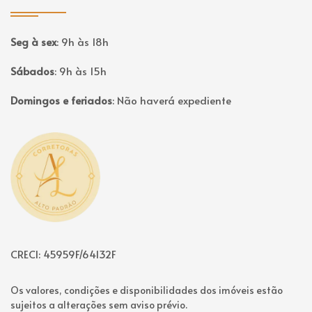
Seg à sex
:
9h às 18h
Sábados
:
9h às 15h
Domingos e feriados
:
Não haverá expediente
Página inicial
CRECI: 45959F/64132F
Os valores, condições e disponibilidades dos imóveis estão
sujeitos a alterações sem aviso prévio.