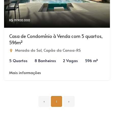
R$ 19.900.000
Casa de Condomínio à Venda com 5 quartos,
596m²
Morada do Sol, Capão da Canoa-RS
5 Quartos
8 Banheiros
2 Vagas
596 m²
Mais informações
‹
1
›