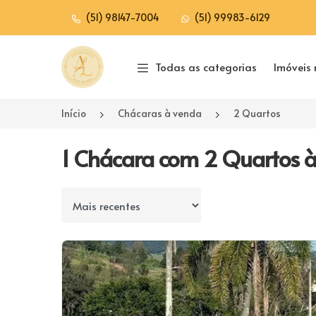
(51) 98147-7004
(51) 99983-6129
Página inicial
Todas as categorias
Imóveis 
Início
Chácaras à venda
2 Quartos
1 Chácara com 2 Quartos 
Ordenar por