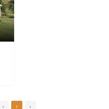
‹
1
›