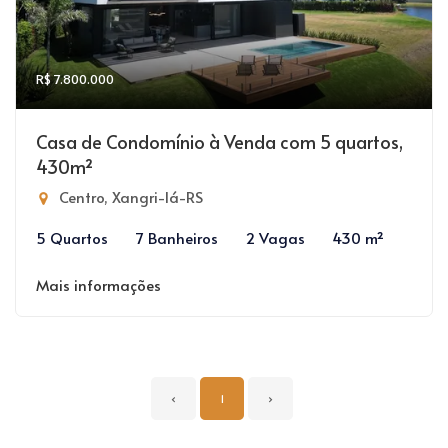
R$ 7.800.000
Casa de Condomínio à Venda com 5 quartos,
430m²
Centro, Xangri-lá-RS
5 Quartos
7 Banheiros
2 Vagas
430 m²
Mais informações
‹
1
›