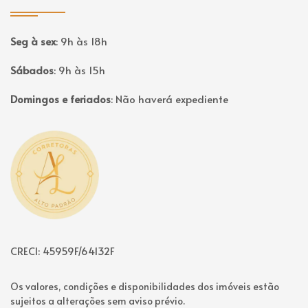
Seg à sex
:
9h às 18h
Sábados
:
9h às 15h
Domingos e feriados
:
Não haverá expediente
Página inicial
CRECI: 45959F/64132F
Os valores, condições e disponibilidades dos imóveis estão
sujeitos a alterações sem aviso prévio.