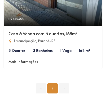
R$ 370.000
Casa à Venda com 3 quartos, 168m²
Emancipação, Parobé-RS
3 Quartos
3 Banheiros
1 Vaga
168 m²
Mais informações
‹
1
›