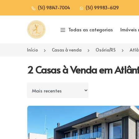
(51) 98147-7004
(51) 99983-6129
Página inicial
Todas as categorias
Imóveis 
Início
Casas à venda
Osório/RS
Atlâ
2 Casas à Venda em Atlântid
Ordenar por