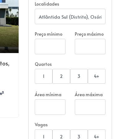
Localidades
Preço mínimo
Preço máximo
tos,
Quartos
1
2
3
4+
m²
Área mínima
Área máxima
Vagas
1
2
3
4+