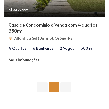
R$ 3.900.000
Casa de Condomínio à Venda com 4 quartos,
380m²
Atlântida Sul (Distrito), Osório-RS
4 Quartos
6 Banheiros
2 Vagas
380 m²
Mais informações
‹
1
›