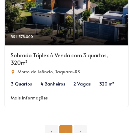
R$ 1.378.000
Sobrado Triplex à Venda com 3 quartos,
320m²
Morro do Leôncio, Taquara-RS
3 Quartos
4 Banheiros
2 Vagas
320 m²
Mais informações
‹
1
›