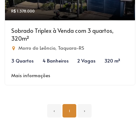
R$ 1.378.000
Sobrado Triplex à Venda com 3 quartos,
320m²
Morro do Leôncio, Taquara-RS
3 Quartos
4 Banheiros
2 Vagas
320 m²
Mais informações
‹
1
›