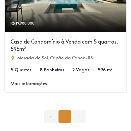
R$ 19.900.000
Casa de Condomínio à Venda com 5 quartos,
596m²
Morada do Sol, Capão da Canoa-RS
5 Quartos
8 Banheiros
2 Vagas
596 m²
Mais informações
‹
1
›