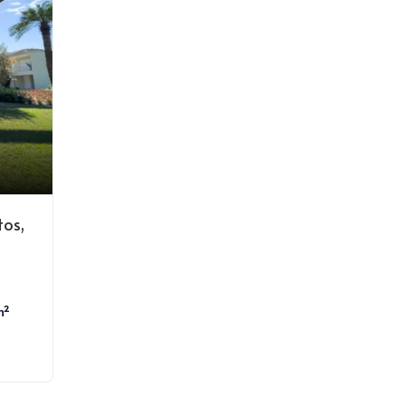
tos,
m²