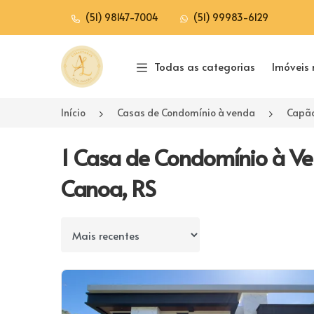
(51) 98147-7004
(51) 99983-6129
Página inicial
Todas as categorias
Imóveis 
Início
Casas de Condomínio à venda
Capão
1 Casa de Condomínio à V
Canoa, RS
Ordenar por