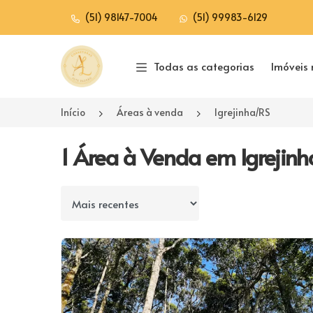
(51) 98147-7004
(51) 99983-6129
Página inicial
Todas as categorias
Imóveis 
Início
Áreas à venda
Igrejinha/RS
1 Área à Venda em Igrejinh
Ordenar por