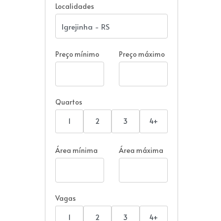
Localidades
Preço mínimo
Preço máximo
Quartos
1
2
3
4+
Área mínima
Área máxima
Vagas
1
2
3
4+