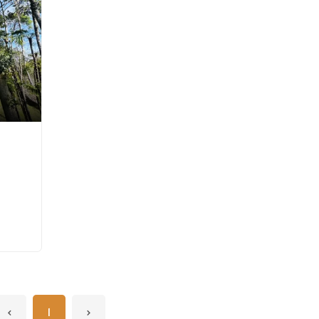
‹
1
›