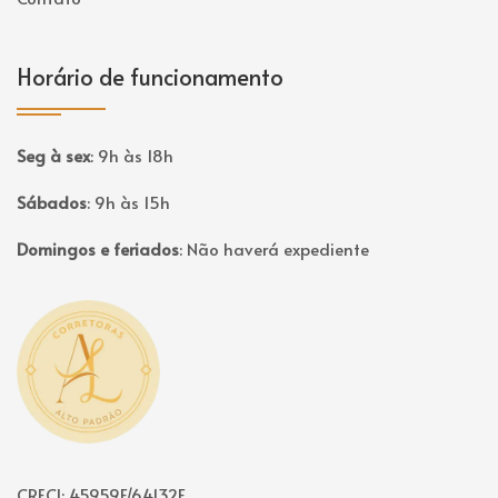
Horário de funcionamento
Seg à sex
:
9h às 18h
Sábados
:
9h às 15h
Domingos e feriados
:
Não haverá expediente
Página inicial
CRECI: 45959F/64132F