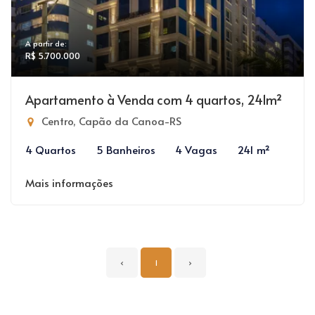
A partir de:
R$ 5.700.000
Apartamento à Venda com 4 quartos, 241m²
Centro, Capão da Canoa-RS
4 Quartos
5 Banheiros
4 Vagas
241 m²
Mais informações
‹
1
›