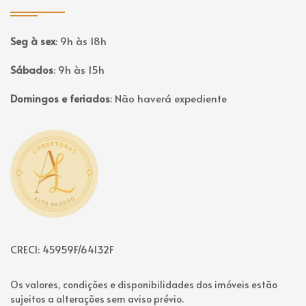
Seg à sex
:
9h às 18h
Sábados
:
9h às 15h
Domingos e feriados
:
Não haverá expediente
Página inicial
CRECI: 45959F/64132F
Os valores, condições e disponibilidades dos imóveis estão
sujeitos a alterações sem aviso prévio.