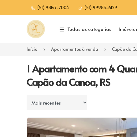
(51) 98147-7004
(51) 99983-6129
Página inicial
Todas as categorias
Imóveis 
Início
Apartamentos à venda
Capão da C
1 Apartamento com 4 Quar
Capão da Canoa, RS
Ordenar por