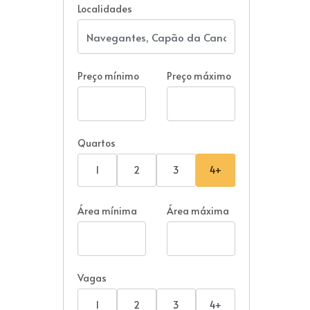
Localidades
Preço mínimo
Preço máximo
Quartos
1
2
3
4+
Área mínima
Área máxima
Vagas
1
2
3
4+