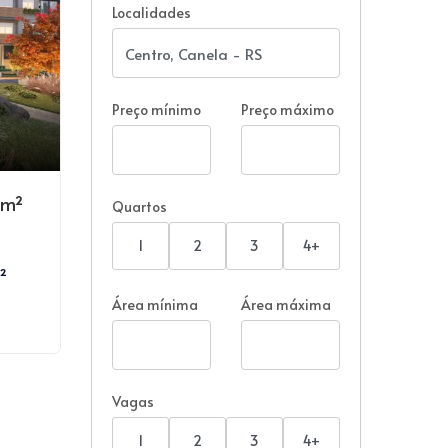
Localidades
Preço mínimo
Preço máximo
0m²
Quartos
1
2
3
4+
²
Área mínima
Área máxima
Vagas
1
2
3
4+