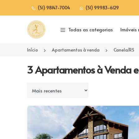
(51) 98147-7004
(51) 99983-6129
Página inicial
Todas as categorias
Imóveis 
Início
Apartamentos à venda
Canela/RS
3 Apartamentos à Venda em
Ordenar por